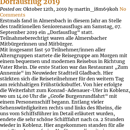
Dorfausflug 2019
Posted on:
Oktober 12th, 2019
by
martin_i8m69koh
No
Comments
Erstmals fand in Almersbach in diesem Jahr an Stelle
des traditionellen Seniorenausflugs am Samstag, 07.
September 2019 ein „Dorfausflug“ statt.
Teilnahmeberechtigt waren alle Almersbacher
Mitbürgerinnen und Mitbürger.
Mit insgesamt fast 50 Teilnehmer/innen aller
Altersgruppen startete die Reisegruppe am Morgen mit
einem bequemen und modernen Reisebus in Richtung
Vater Rhein. Die erste Station war das Restaurant „Zum
Annemie“ im Neuwieder Stadtteil Gladbach. Hier
stärkten sich die Reiseteilnehmer für den weitern Tag
am reichhaltigen Frühstücksbuffet. Von hier erfolgte
die Weiterfahrt zum Konrad-Adenauer-Ufer in Koblenz,
wo um 14.00 Uhr die „Große Burgenrundfahrt“ mit
einem Personenschiff begann. Entlang vieler
Sehenswürdigkeiten rechts und links des Rheins, die
uns vom Schiffsführer im Detail erläutert wurden,
endete die sehr schöne Schifffahrt nach ca. 2 Stunden
wieder in Koblenz. Hier angekommen standen für alle