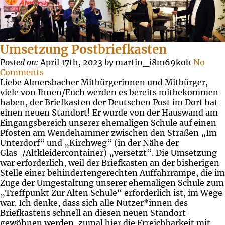
Umsetzung Postbriefkasten
Posted on:
April 17th, 2023
by
martin_i8m69koh
No
Comments
Liebe Almersbacher Mitbürgerinnen und Mitbürger,
viele von Ihnen/Euch werden es bereits mitbekommen
haben, der Briefkasten der Deutschen Post im Dorf hat
einen neuen Standort! Er wurde von der Hauswand am
Eingangsbereich unserer ehemaligen Schule auf einen
Pfosten am Wendehammer zwischen den Straßen „Im
Unterdorf“ und „Kirchweg“ (in der Nähe der
Glas-/Altkleidercontainer) „versetzt“. Die Umsetzung
war erforderlich, weil der Briefkasten an der bisherigen
Stelle einer behindertengerechten Auffahrrampe, die im
Zuge der Umgestaltung unserer ehemaligen Schule zum
„Treffpunkt Zur Alten Schule“ erforderlich ist, im Wege
war. Ich denke, dass sich alle Nutzer*innen des
Briefkastens schnell an diesen neuen Standort
gewöhnen werden, zumal hier die Erreichbarkeit mit